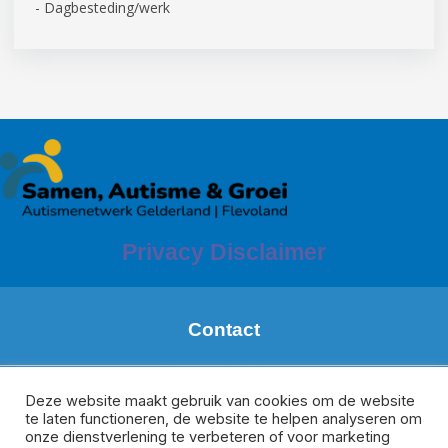
- Dagbesteding/werk
Privacy Disclaimer
Contact
Margareth de Boer
Regio: Zuid Gelderland
Deze website maakt gebruik van cookies om de website
te laten functioneren, de website te helpen analyseren om
m.deboer@meeplus.nl
onze dienstverlening te verbeteren of voor marketing
Donate van Rijswijk