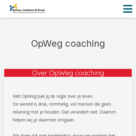
Men
Ga
naar
de
inhoud
OpWeg coaching
Over OpWeg coaching
Met OpWeg pak jij de regie over je leven
De wereld is druk, rommelig, vol mensen die geen
rekening met je houden. Dat verandert niet. Daarom
helpen wij je daarmee omgaan.
We doen dat met begeleiding, maar we noemen het