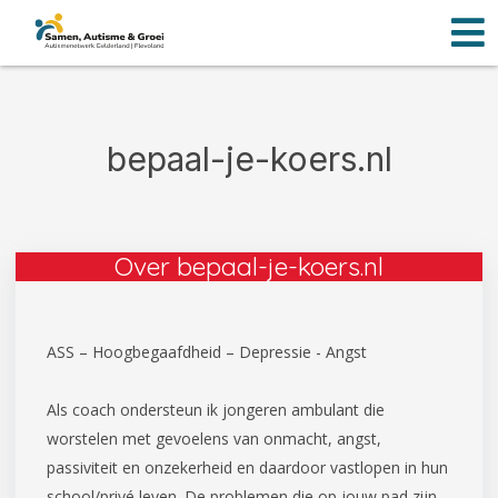
Men
Ga
naar
de
inhoud
bepaal-je-koers.nl
Over bepaal-je-koers.nl
ASS – Hoogbegaafdheid – Depressie - Angst
Als coach ondersteun ik jongeren ambulant die
worstelen met gevoelens van onmacht, angst,
passiviteit en onzekerheid en daardoor vastlopen in hun
school/privé leven. De problemen die op jouw pad zijn