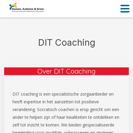
Men
Ga
naar
de
inhoud
DIT Coaching
Over DIT Coaching
DIT coaching is een specialistische zorgaanbieder en
heeft expertise in het aanzetten tot positieve
verandering. Socratisch coachen is erop gericht om een
ander te helpen zijn of haar kwaliteiten te ontdekken en
zelf tot inzicht te komen. We bieden gespecialiseerde
begeleiding voor jeugdige, volwassenen en gezinnen