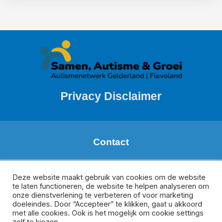
Privacy Disclaimer
Contact
Margareth de Boer
Regio: Zuid Gelderland
Deze website maakt gebruik van cookies om de website
te laten functioneren, de website te helpen analyseren om
m.deboer@meeplus.nl
onze dienstverlening te verbeteren of voor marketing
Donate van Rijswijk
doeleindes. Door “Accepteer” te klikken, gaat u akkoord
Regio Veluwe, Oost-Gelderland en Flevoland
met alle cookies. Ook is het mogelijk om cookie settings
d.vanrijswijk@meesamen.nl