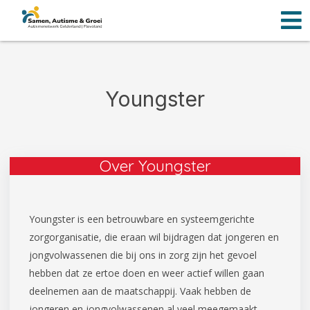
Men
Ga
naar
de
inhoud
Youngster
Over Youngster
Youngster is een betrouwbare en systeemgerichte
zorgorganisatie, die eraan wil bijdragen dat jongeren en
jongvolwassenen die bij ons in zorg zijn het gevoel
hebben dat ze ertoe doen en weer actief willen gaan
deelnemen aan de maatschappij. Vaak hebben de
jongeren en jongvolwassenen al veel meegemaakt,