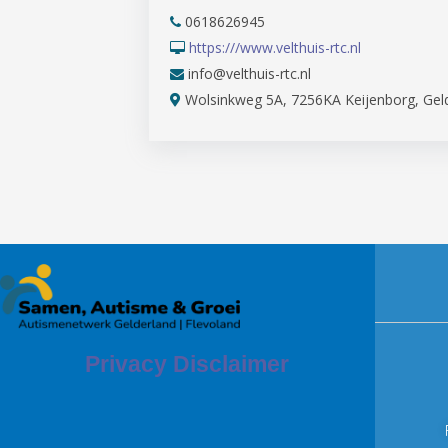
0618626945
https:///www.velthuis-rtc.nl
info@velthuis-rtc.nl
Wolsinkweg 5A, 7256KA Keijenborg, Gel
Privacy Disclaimer