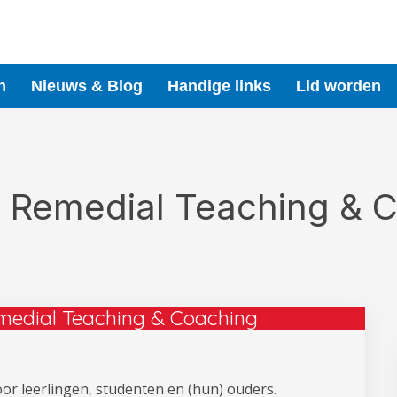
n
Nieuws & Blog
Handige links
Lid worden
s Remedial Teaching & 
emedial Teaching & Coaching
or leerlingen, studenten en (hun) ouders.