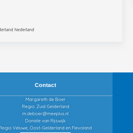
derland Nederland
Contact
Margareth de Boer
Regio: Zuid Gelderland
m.deboer@meeplus.nl
Donate van Rijswijk
Regio Veluwe, Oost-Gelderland en Flevoland