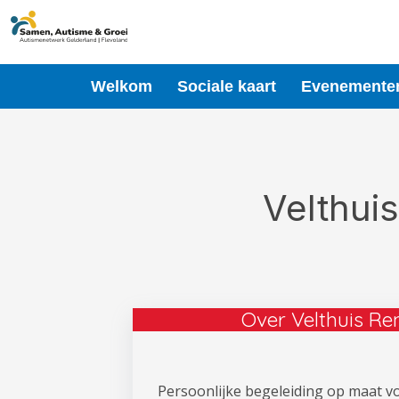
Ga
naar
de
inhoud
Welkom
Sociale kaart
Evenemente
Velthui
Over Velthuis R
Persoonlijke begeleiding op maat vo