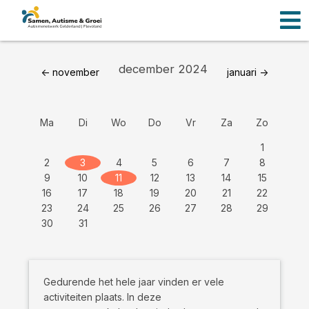
Men
Ga
naar
de
inhoud
december 2024
<- november
januari ->
Ma
Di
Wo
Do
Vr
Za
Zo
1
2
3
4
5
6
7
8
9
10
11
12
13
14
15
16
17
18
19
20
21
22
23
24
25
26
27
28
29
30
31
Gedurende het hele jaar vinden er vele
activiteiten plaats. In deze