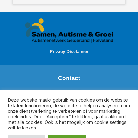
Privacy Disclaimer
Contact
Margareth de Boer
Regio: Zuid Gelderland
Deze website maakt gebruik van cookies om de website
te laten functioneren, de website te helpen analyseren om
m.deboer@meeplus.nl
onze dienstverlening te verbeteren of voor marketing
Donate van Rijswijk
doeleindes. Door “Accepteer” te klikken, gaat u akkoord
Regio Veluwe, Oost-Gelderland en Flevoland
met alle cookies. Ook is het mogelijk om cookie settings
d.vanrijswijk@meesamen.nl
zelf te kiezen.