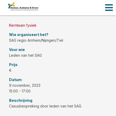
Men
Ga
naar
de
inhoud
Kernteam fysiek
Wie organiseert het?
SAG regio Arnhem/Nijmgen/Tiel
Voor wie
Leden van het SAG
Prijs
€
Datum
9 november, 2023
15:00 - 17:00
Beschrijving
Casusbespreking door leden van het SAG.