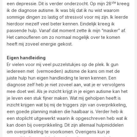
ste
een depressie. Dit is verder onderzocht. Op mijn 28
kreeg
ik de diagnose autisme. Ik was blij dat ik nu wist waarom
sommige dingen zo lastig of stressvol voor mij zijn. Ik leerde
hierdoor mezelf veel beter kennen. Eindelijk kreeg ik
passende hulp. Vanaf dat moment zette ik mijn “masker” af.
Het camoufleren om zo normaal mogelijk over te komen
heeft mij zoveel energie gekost.
Eigen handleiding
Er vielen voor mij veel puzzelstukjes op de plek. Ik gun
iedereen met (vermoeden) autisme de kans om met de
juiste hulp hun eigen handleiding te leren kennen. Een
diagnose zelf heb je niet zoveel aan, wat je er vervolgens
mee doet wel. Als je inzicht krijgt in je eigen autisme kan het
je leven een stuk fijner maken. Wat mij geholpen heeft is
inzicht krijgen wat bij mij de triggers zijn van overprikkeling,
een goede planning maken die haalbaar is. Verder heb ik
een stoplicht uitgewerkt waarin ik opgeschreven heb wat ik
kan doen bij overprikkeling. Dit zijn allemaal hulpmiddelen
om overprikkeling te voorkomen. Overigens kun je