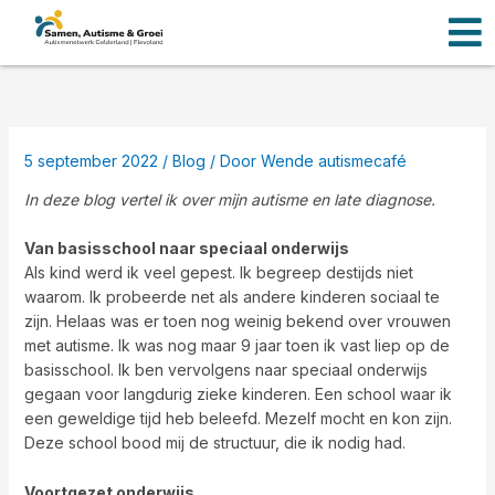
Men
Ga
naar
de
inhoud
5 september 2022
/
Blog
/ Door
Wende autismecafé
In deze blog vertel ik over mijn autisme en late diagnose.
Van basisschool naar speciaal onderwijs
Als kind werd ik veel gepest. Ik begreep destijds niet
waarom. Ik probeerde net als andere kinderen sociaal te
zijn. Helaas was er toen nog weinig bekend over vrouwen
met autisme. Ik was nog maar 9 jaar toen ik vast liep op de
basisschool. Ik ben vervolgens naar speciaal onderwijs
gegaan voor langdurig zieke kinderen. Een school waar ik
een geweldige tijd heb beleefd. Mezelf mocht en kon zijn.
Deze school bood mij de structuur, die ik nodig had.
Voortgezet onderwijs